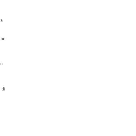
ra
aan
en
k
 di