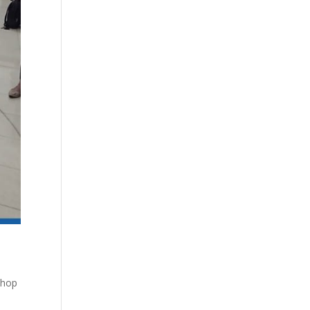
shop
u