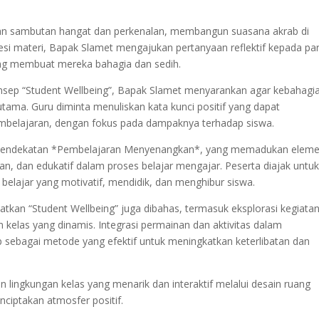
gan sambutan hangat dan perkenalan, membangun suasana akrab di
esi materi, Bapak Slamet mengajukan pertanyaan reflektif kepada pa
ng membuat mereka bahagia dan sedih.
sep “Student Wellbeing”, Bapak Slamet menyarankan agar kebahagi
tama. Guru diminta menuliskan kata kunci positif yang dapat
embelajaran, dengan fokus pada dampaknya terhadap siswa.
pendekatan *Pembelajaran Menyenangkan*, yang memadukan elem
an, dan edukatif dalam proses belajar mengajar. Peserta diajak untu
belajar yang motivatif, mendidik, dan menghibur siswa.
atkan “Student Wellbeing” juga dibahas, termasuk eksplorasi kegiatan
n kelas yang dinamis. Integrasi permainan dan aktivitas dalam
 sebagai metode yang efektif untuk meningkatkan keterlibatan dan
lingkungan kelas yang menarik dan interaktif melalui desain ruang
nciptakan atmosfer positif.